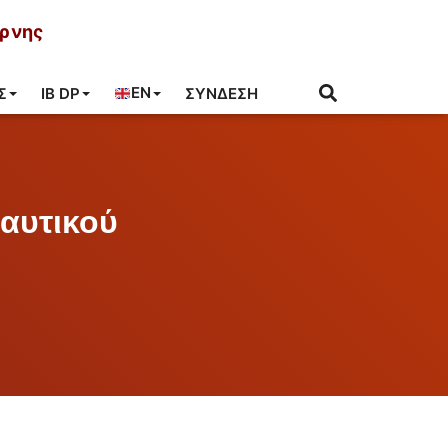
ύρνης
EN
Σ
IB DP
ΣΎΝΔΕΣΗ
αυτικού