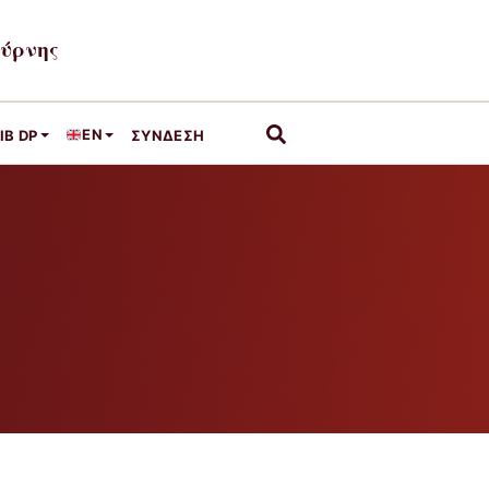
μύρνης
EN
IB DP
ΣΎΝΔΕΣΗ