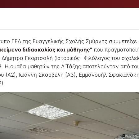
τυπο ΓΕΛ της Ευαγγελικής Σχολής Σμύρνης συμμετείχε σ
κείμενο διδασκαλίας και μάθησης”
που πραγματοποι
 Δήμητρα Γκορτσαλή (Ιστορικός -Φιλόλογος του σχολεί
Α3. Η ομάδα μαθητών της Α΄Τάξης αποτελούνταν από το
υ (Α2), Ιωάννη Σκαρβέλη (Α3), Εμμανουήλ Σφακιανάκη
).