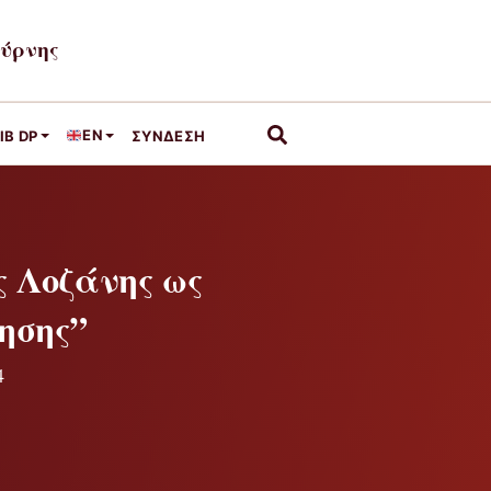
μύρνης
EN
IB DP
ΣΎΝΔΕΣΗ
ς Λοζάνης ως
ησης”
4