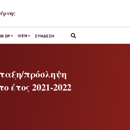
μύρνης
EN
IB DP
ΣΎΝΔΕΣΗ
άταξη/πρόσληψη
 έτος 2021-2022