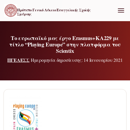
Πρότυπο Γενικό Λύκειο Ευαγγελικής Σχολής
Σμύρνης
ΕΝΑΛ
Το ευρωπαϊκό μας έργο Erasmus+KA229 με
τίτλο “Playing Europe” στην πλατφόρμα του
Scientix
ΠΓΕΛΕΣΣ
Ημερομηνία δημοσίευσης: 14 Ιανουαρίου 2021