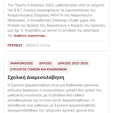
Την Πέμπτη 6 Απριλίου 2023, μαθητές/τριες από τα τμήματα
της Β & Γ Λυκείου επισκέφτηκαν τις εγκαταστάσεις της
Κοσμετολογικής Εταιρείας APIVITA στο Μαρκόπουλο
Μεσογαίας. Η Εκπαιδευτική Επίσκεψη έλαβε χώρα στα
πλαίσια της δράσης που διοργανώνει η Χημικός του σχολείου
μας Δρ. Χ. Αγγελίδου με σκοπό τη σύνδεση της επιστήμης
της
Διαβάστε περισσότερα…
ΠΓΕΛΕΣΣ
| 29/05/23 (3 έτη)
ΑΝΑΚΟΙΝΩΣΕΙΣ
ΔΡΑΣΕΙΣ
ΔΡΆΣΕΙΣ 2022-2023
ΣΎΛΛΟΓΟΣ ΓΟΝΈΩΝ ΚΑΙ ΚΗΔΕΜΌΝΩΝ
Σχολική Διαμεσολάβηση
Η Σχολική Διαμεσολάβηση είναι μια διαδικασία ειρηνικής
επίλυσης διαφορών ή συγκρούσεων μεταξύ δύο μελών της
μαθητικής κοινότητας με τη βοήθεια δύο (ειδικά
εκπαιδευμένων για το λόγο αυτό) διαμεσολαβητών. Η
εκπαίδευση των μαθητών ως Σχολικοί Διαμεσολαβητές
πραγματοποιήθηκε την τρέχουσα σχολική χρονιά στα