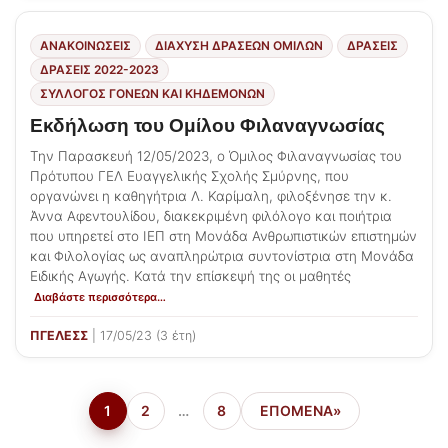
ΑΝΑΚΟΙΝΩΣΕΙΣ
ΔΙΆΧΥΣΗ ΔΡΆΣΕΩΝ ΟΜΊΛΩΝ
ΔΡΑΣΕΙΣ
ΔΡΆΣΕΙΣ 2022-2023
ΣΎΛΛΟΓΟΣ ΓΟΝΈΩΝ ΚΑΙ ΚΗΔΕΜΌΝΩΝ
Εκδήλωση του Ομίλου Φιλαναγνωσίας
Την Παρασκευή 12/05/2023, ο Όμιλος Φιλαναγνωσίας του
Πρότυπου ΓΕΛ Ευαγγελικής Σχολής Σμύρνης, που
οργανώνει η καθηγήτρια Λ. Καρίμαλη, φιλοξένησε την κ.
Άννα Αφεντουλίδου, διακεκριμένη φιλόλογο και ποιήτρια
που υπηρετεί στο ΙΕΠ στη Μονάδα Ανθρωπιστικών επιστημών
και Φιλολογίας ως αναπληρώτρια συντονίστρια στη Μονάδα
Ειδικής Αγωγής. Κατά την επίσκεψή της οι μαθητές
Διαβάστε περισσότερα…
ΠΓΕΛΕΣΣ
| 17/05/23 (3 έτη)
Πλοήγηση
1
2
…
8
ΕΠΌΜΕΝΑ
άρθρων