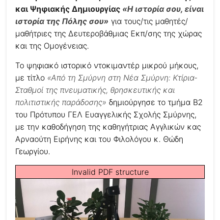
και Ψηφιακής Δημιουργίας
«Η ιστορία σου, είναι
ιστορία της Πόλης σου»
για τους/τις μαθητές/
μαθήτριες της Δευτεροβάθμιας Εκπ/σης της χώρας
και της Ομογένειας.
Το ψηφιακό ιστορικό ντοκιμαντέρ μικρού μήκους,
με τίτλο
«Από τη Σμύρνη στη Νέα Σμύρνη: Κτίρια-
Σταθμοί της πνευματικής, θρησκευτικής και
πολιτιστικής παράδοσης»
δημιούργησε το τμήμα Β2
του Πρότυπου ΓΕΛ Ευαγγελικής Σχολής Σμύρνης,
με την καθοδήγηση της καθηγήτριας Αγγλικών κας
Αρναούτη Ειρήνης και του Φιλολόγου κ. Θώδη
Γεωργίου.
Invalid PDF structure