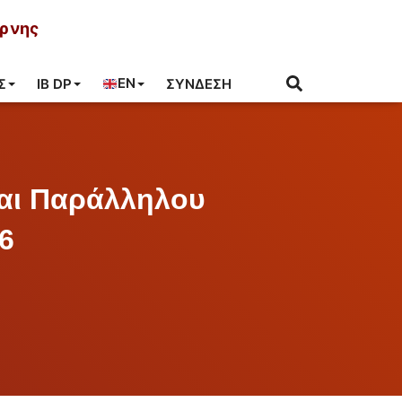
ύρνης
EN
Σ
IB DP
ΣΎΝΔΕΣΗ
και Παράλληλου
6