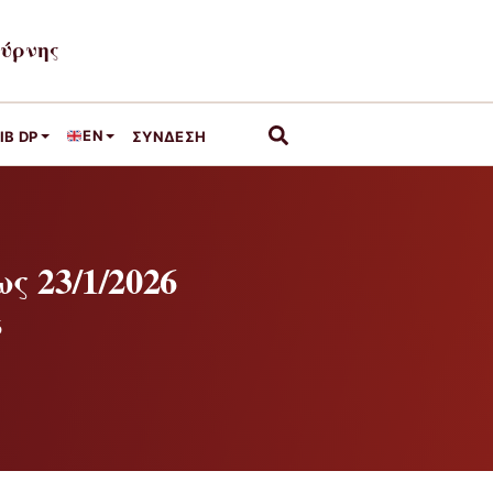
μύρνης
EN
IB DP
ΣΎΝΔΕΣΗ
 23/1/2026
6