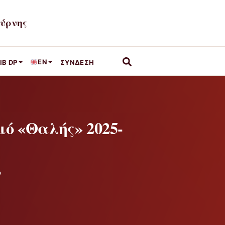
μύρνης
EN
IB DP
ΣΎΝΔΕΣΗ
ό «Θαλής» 2025-
6