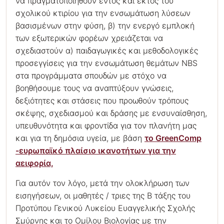
να πραγματοποιηθούν εντός και εκτός του
σχολικού κτιρίου για την ενσωμάτωση λύσεων
βασισμένων στην φύση, β) την ενεργό εμπλοκή
των εξωτερικών φορέων χρειάζεται να
σχεδιαστούν α) παιδαγωγικές και μεθοδολογικές
προσεγγίσεις για την ενσωμάτωση θεμάτων NBS
στα προγράμματα σπουδών με στόχο να
βοηθήσουμε τους να αναπτύξουν γνώσεις,
δεξιότητες και στάσεις που προωθούν τρόπους
σκέψης, σχεδιασμού και δράσης με ενσυναίσθηση,
υπευθυνότητα και φροντίδα για τον πλανήτη μας
και για τη δημόσια υγεία, με βάση
το GreenComp
-ευρωπαϊκό πλαίσιο ικανοτήτων για την
αειφορία,
Για αυτόν τον λόγο, μετά την ολοκλήρωση των
εισηγήσεων, οι μαθητές / τριες της Β τάξης του
Προτύπου Γενικού Λυκείου Ευαγγελικής Σχολής
Σμύρνης και το Ομίλου Βιολογίας με την