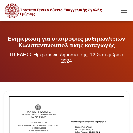
Πρότυπο Γενικό Λύκειο Ευαγγελικής Σχολής
Σμύρνης
ΕΝΑΛ
Ενημέρωση για υποτροφίες μαθητών/τριών
Κωνσταντινουπολίτικης καταγωγής
ΠΓΕΛΕΣΣ
Ημερομηνία δημοσίευσης: 12 Σεπτεμβρίου
2024