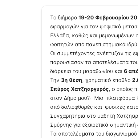
Το διήμερο
19-20 Φεβρουαρίου 2
εφαρμογών για τον ψηφιακό μετασχ
Ελλάδα, καθώς και μεμονωμένων συ
φοιτητών από πανεπιστημιακά ιδρύ
Οι συμμετέχοντες ανέπτυξαν τις ε
παρουσίασαν τα αποτελέσματά το
διάρκεια του μαραθωνίου και
6 απ
Την
3η θέση
, χρηματικό έπαθλο
2
Σπύρος Χατζηαργυρός
, ο οποίος
στον Δήμο μου?: Μια πλατφόρμα Κ
από δολιοφθορές και φυσικές κατ
Συγχαρητήρια στο μαθητή Χατζηαρ
Σμύρνης για εξαιρετικά σημαντική 
Τα αποτελέσματα του διαγωνισμο