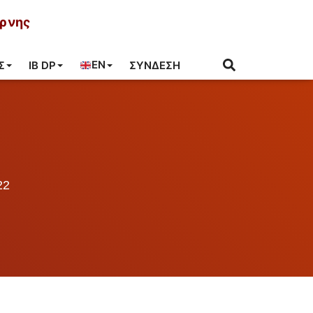
ύρνης
EN
Σ
IB DP
ΣΎΝΔΕΣΗ
22