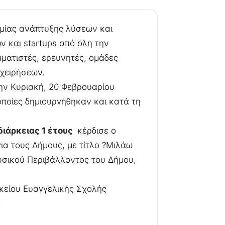
ομίας ανάπτυξης λύσεων και
 και startups από όλη την
ματιστές, ερευνητές, ομάδες
ιχειρήσεων.
την Κυριακή, 20 Φεβρουαρίου
οποίες δημιουργήθηκαν και κατά τη
διάρκειας 1 έτους
κέρδισε ο
ια τους Δήμους, με τίτλο ?Μιλάω
υσικού Περιβάλλοντος του Δήμου,
κείου Ευαγγελικής Σχολής
!