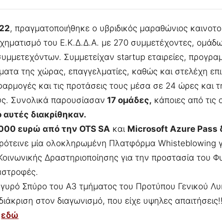
022
, πραγματοποιήθηκε ο υβριδικός μαραθώνιος καινοτ
ηματισμό του Ε.Κ.Δ.Δ.Α. με 270 συμμετέχοντες, ομάδων
μμετεχόντων. Συμμετείχαν startup εταιρείες, προγραμ
ματα της χώρας, επαγγελματίες, καθώς και στελέχη επ
φαρμογές και τις προτάσεις τους μέσα σε 24 ώρες και 
υς. Συνολικά παρουσίασαν
17 ομάδες,
κάποιες από τις 
ό αυτές διακρίθηκαν.
.000 ευρώ από την OTS SA
και
Microsoft Azure Pass 
 πρότεινε μία ολοκληρωμένη Πλατφόρμα Whisteblowing γ
οινωνικής Δραστηριοποίησης για την προστασία του Φ
αστροφές.
γυρό Σπύρο του Α3 τμήματος του Προτύπου Γενικού Λυ
διάκριση στον διαγωνισμό, που είχε υψηλες απαιτήσεις!
ύ
εδώ